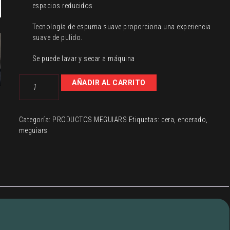
espacios reducidos
Tecnología de espuma suave proporciona una experiencia
suave de pulido.
Se puede lavar y secar a máquina
PADS
AÑADIR AL CARRITO
X2
PARA
ENCERADO
Categoría:
PRODUCTOS MEGUIARS
Etiquetas:
cera
,
encerado
,
CON
meguiars
DA
POWER
SISTEM
MEGUIARS
cantidad