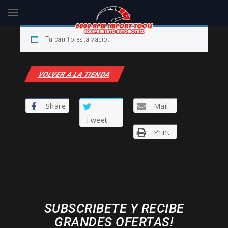
Skip
Tu carrito está vacío.
to
content
VOLVER A LA TIENDA
Share
Mail
Tweet
Print
SUBSCRIBETE Y RECIBE
GRANDES OFERTAS!