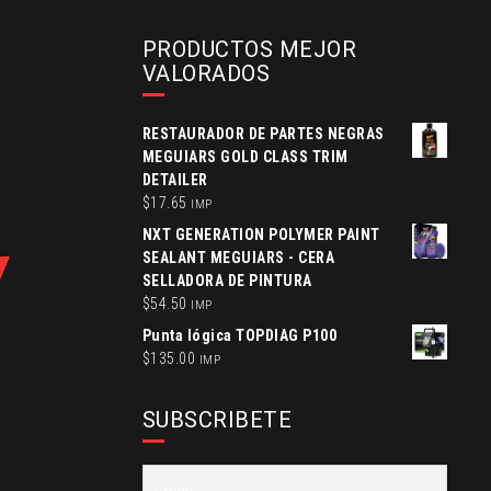
price
price
was:
is:
PRODUCTOS MEJOR
$1232.00.
$1149.00.
VALORADOS
RESTAURADOR DE PARTES NEGRAS
MEGUIARS GOLD CLASS TRIM
DETAILER
$
17.65
IMP
NXT GENERATION POLYMER PAINT
SEALANT MEGUIARS - CERA
SELLADORA DE PINTURA
$
54.50
IMP
Punta lógica TOPDIAG P100
$
135.00
IMP
SUBSCRIBETE