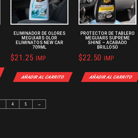
ELIMINADOR DE OLORES
PROTECTOR DE TABLERO
MEGUIARS OLOR
MEGUIARS SUPREME
ELIMINATOS NEW CAR
SHINE – ACABADO
709ML
BRILLOSO
$
21.25
$
22.50
IMP
IMP
AÑADIR AL CARRITO
AÑADIR AL CARRITO
3
4
5
→