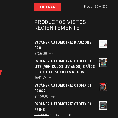
Precio
Precio
Precio:
$0
—
$70
FILTRAR
mínimo
máxim
PRODUCTOS VISTOS
RECIENTEMENTE
ESCÁNER AUTOMOTRIZ DIAGZONE
PRO
$
756.00
IMP
ESCANER AUTOMOTRIZ OTOFIX D1
LITE (VEHÍCULOS LIVIANOS) 3 AÑOS
DE ACTUALIZACIONES GRATIS
$
641.74
IMP
ESCÁNER AUTOMOTRIZ OTOFIX D1
PROS2
$
1150.00
IMP
ESCANER AUTOMOTRIZ OTOFIX D1
PRO-S
Original
Current
$
1232.00
$
1149.00
IMP