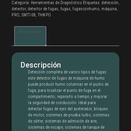
Categoría:
Herramientas de Diagnóstico
Etiquetas:
detección
,
con
detector
,
detector de fugas
,
fugas
,
fugasconhumo
,
máquina
,
humo
PRO
,
SMT108
,
THIKPO
THIKPO
SMT-
108PRO
Descripción
cantidad
Descripción
Detección completa de varios tipos de fugas:
este detector de fugas de máquina de humo
puede producir humo columnar en el punto de
fuga, para localizar el punto de fuga en el
compartimento, repararlo a tiempo y mejorar
la seguridad de conducción. Ideal para
detectar fugas de ejes del acelerador, bloques
de motor, sistemas de prueba turbo, sistemas
de cárter, sistemas de admisión de aire,
sistemas de escape, sistemas de tanque de