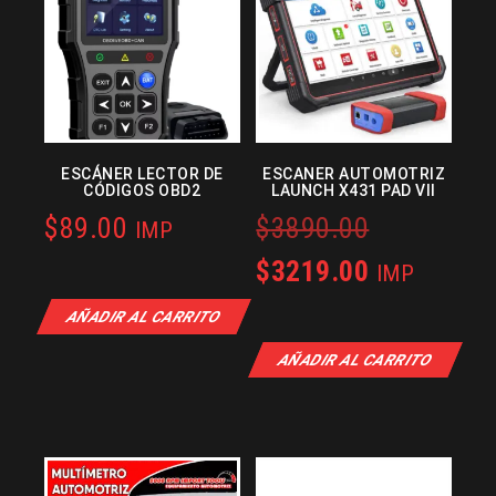
ESCÁNER LECTOR DE
ESCANER AUTOMOTRIZ
CÓDIGOS OBD2
LAUNCH X431 PAD VII
Original
$
89.00
$
3890.00
IMP
price
Current
$
3219.00
IMP
was:
price
AÑADIR AL CARRITO
$3890.00.
is:
AÑADIR AL CARRITO
$3219.00.