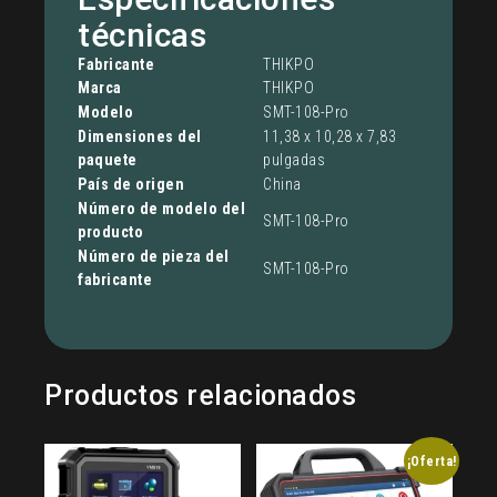
técnicas
Fabricante
‎‎THIKPO
Marca
‎THIKPO
Modelo
‎SMT-108-Pro
Dimensiones del
‎11,38 x 10,28 x 7,83
paquete
pulgadas
País de origen
‎China
Número de modelo del
‎SMT-108-Pro
producto
Número de pieza del
‎SMT-108-Pro
fabricante
Productos relacionados
¡Oferta!