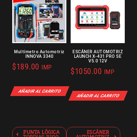
Multímetro Automotriz
ESCÁNER AUTOMOTRIZ
INNOVA 3340
LAUNCH X-431 PRO SE
V5.0 12V
$
189.00
IMP
$
1050.00
IMP
AÑADIR AL CARRITO
AÑADIR AL CARRITO
Navegación
PUNTA LÓGICA
ESCÁNER