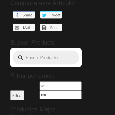
Comparte este Artículo!
Share
Tweet
Mail
Print
Buscar Producto
Products
search
Filtrar por precio
Precio
Precio
mínimo
máximo
Filtrar
Productos Mejor