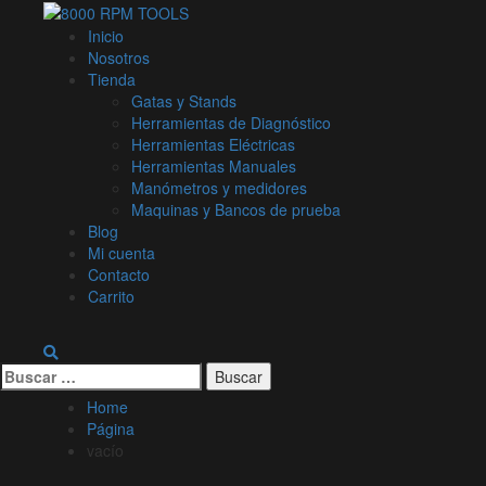
Skip
to
Inicio
content
Nosotros
Tienda
Gatas y Stands
Herramientas de Diagnóstico
Herramientas Eléctricas
Herramientas Manuales
Manómetros y medidores
Maquinas y Bancos de prueba
Blog
Mi cuenta
Contacto
Carrito
Buscar:
Home
Página
vacío