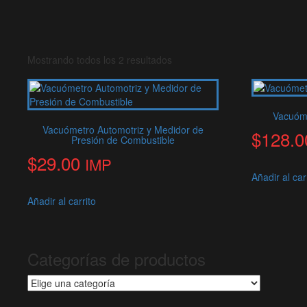
Sorted
Mostrando todos los 2 resultados
by
latest
Vacuóm
Vacuómetro Automotriz y Medidor de
$
128.0
Presión de Combustible
$
29.00
IMP
Añadir al car
Añadir al carrito
Categorías de productos