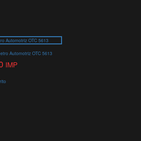
etro Automotriz OTC 5613
0
IMP
rito