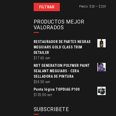
Precio
Precio
Precio:
$20
—
$220
FILTRAR
mínimo
máxim
PRODUCTOS MEJOR
VALORADOS
RESTAURADOR DE PARTES NEGRAS
MEGUIARS GOLD CLASS TRIM
DETAILER
$
17.65
IMP
NXT GENERATION POLYMER PAINT
SEALANT MEGUIARS - CERA
SELLADORA DE PINTURA
$
54.50
IMP
Punta lógica TOPDIAG P100
$
135.00
IMP
SUBSCRIBETE