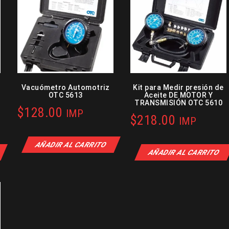
Vacuómetro Automotriz
Kit para Medir presión de
OTC 5613
Aceite DE MOTOR Y
TRANSMISIÓN OTC 5610
$
128.00
IMP
$
218.00
IMP
AÑADIR AL CARRITO
AÑADIR AL CARRITO