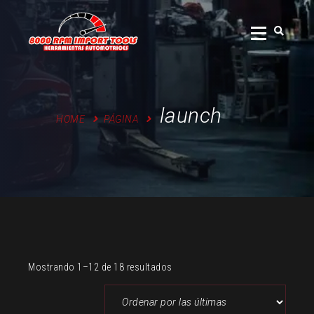
Skip
to
content
launch
HOME
PÁGINA
Sorted
Mostrando 1–12 de 18 resultados
by
latest