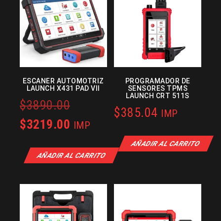
ESCANER AUTOMOTRIZ
PROGRAMADOR DE
LAUNCH X431 PAD VII
SENSORES TPMS
LAUNCH CRT 511S
Original
$
3890.00
$
385.04
IMP
price
Current
$
3219.00
IMP
was:
price
AÑADIR AL CARRITO
AÑADIR AL CARRITO
$3890.00.
is:
$3219.00.