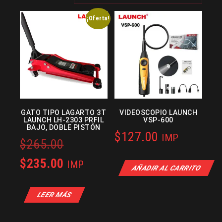
¡Oferta!
GATO TIPO LAGARTO 3T
VIDEOSCOPIO LAUNCH
LAUNCH LH-2303 PRFIL
VSP-600
BAJO, DOBLE PISTÓN
$
127.00
IMP
Original
$
265.00
price
Current
$
235.00
IMP
AÑADIR AL CARRITO
was:
price
LEER MÁS
$265.00.
is:
$235.00.