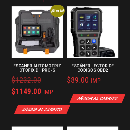
¡Oferta!
ESCANER AUTOMOTRIZ
ESCÁNER LECTOR DE
OTOFIX D1 PRO-S
CÓDIGOS OBD2
Original
$
1232.00
$
89.00
IMP
price
Current
$
1149.00
IMP
AÑADIR AL CARRITO
was:
price
AÑADIR AL CARRITO
$1232.00.
is:
$1149.00.