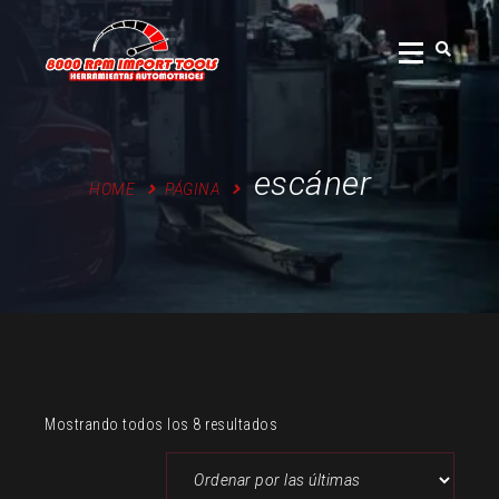
Skip
to
content
escáner
HOME
PÁGINA
Sorted
Mostrando todos los 8 resultados
by
latest